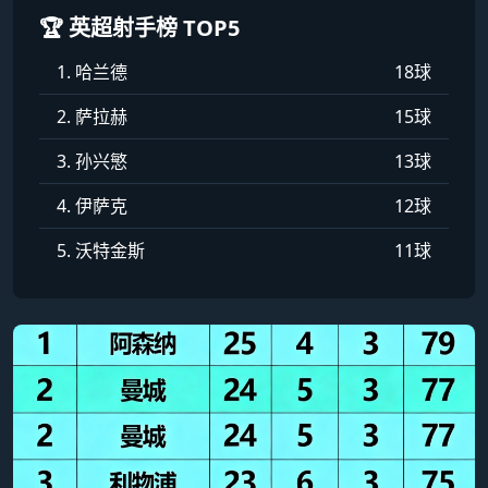
🏆 英超射手榜 TOP5
1. 哈兰德
18球
2. 萨拉赫
15球
3. 孙兴慜
13球
4. 伊萨克
12球
5. 沃特金斯
11球