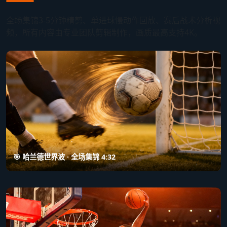
全场集锦3-5分钟精剪、单进球慢动作回放、赛后战术分析视
频，所有内容由专业团队剪辑制作，画质最高支持4K。
🎯 哈兰德世界波 · 全场集锦 4:32