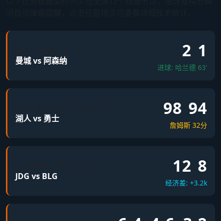
以下比分数据实时同步自全球12个数据节点，进球或得分瞬
间自动弹窗提醒，点击任意场次可查看详细技术统计。
2
1
英超 · 第24轮 · 78'
-
曼城 vs 阿森纳
进球: 哈兰德 63'
98
94
NBA · 季后赛R1G3 · Q4 5:22
-
湖人 vs 勇士
詹姆斯 32分
12
8
LPL春季赛 · BO3 · 第2局
-
JDG vs BLG
经济差: +3.2k