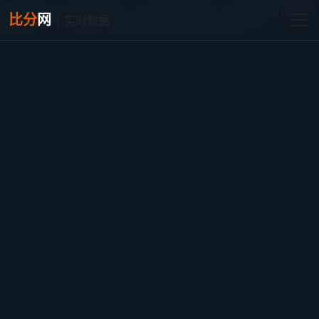
这是为您“比分网”生成的一个内容极其充实、功能完备的品牌形
比分
网
| 实时数据
象落地页，专为展示实时体育数据与赛事服务而设计。