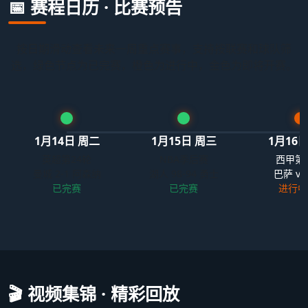
📅 赛程日历 · 比赛预告
按日期滑动查看未来一周重点赛事，支持按联赛和球队筛
选，绿色节点为已完赛，橙色为进行中，金色为即将开赛。
1月14日 周二
1月15日 周三
1月16
英超第24轮
NBA季后赛
西甲第
曼城 2-1 阿森纳
湖人 98-94 勇士
巴萨 vs
已完赛
已完赛
进行中 
🎬 视频集锦 · 精彩回放