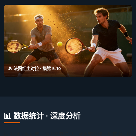
🎾 法网红土对拉 · 集锦 5:10
📊 数据统计 · 深度分析
球队/球员数据榜、历史交锋记录、赛季积分榜一键查询，所