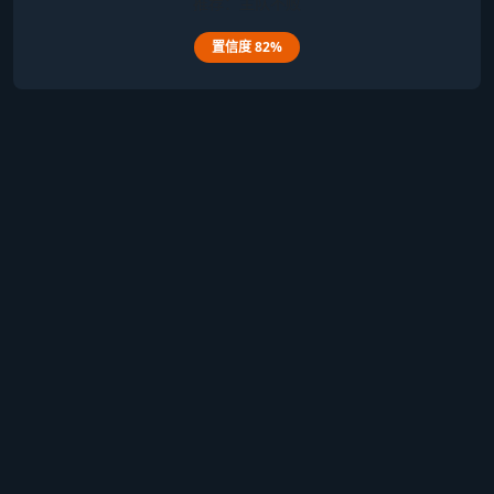
推荐：主队不败
置信度 82%
大小球分析
近10场场均进球 3.1球
大球概率 63% · 推荐：大2.5球
历史命中率 71%
让球参考
主队让0.5球 · 赢盘率56%
近5主场赢盘4次
推荐：上盘