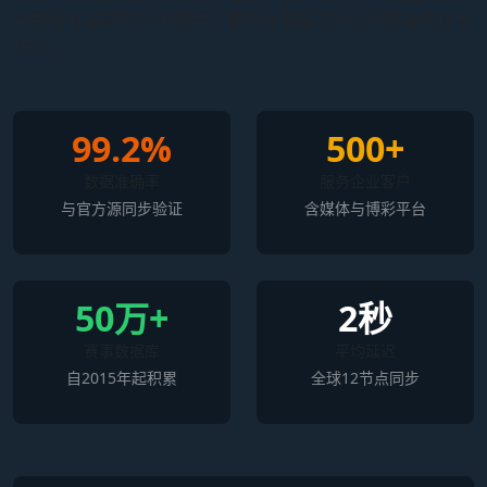
有数据可追溯到2015赛季，累计收录超过50万场赛事的技术
统计。
99.2%
500+
数据准确率
服务企业客户
与官方源同步验证
含媒体与博彩平台
50万+
2秒
赛事数据库
平均延迟
自2015年起积累
全球12节点同步