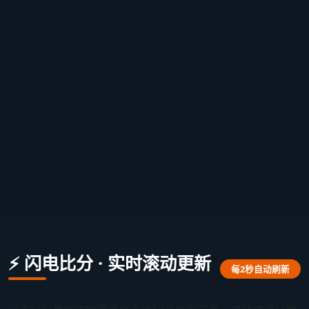
⚡ 闪电比分 · 实时滚动更新
每2秒自动刷新