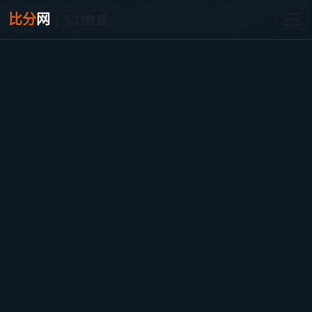
这是为您“比分网”生成的一个内容极其充实、功能完备的品牌形
比分
网
| 实时数据
象落地页，专为展示实时体育数据与赛事服务而设计。