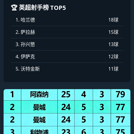
🏆 英超射手榜 TOP5
1. 哈兰德
18球
2. 萨拉赫
15球
3. 孙兴慜
13球
4. 伊萨克
12球
5. 沃特金斯
11球