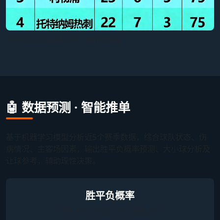
英超2024-25赛季积分榜 · 截至第24轮
🤖 数据预测 · 智能推单
基于机器学习模型分析近5个赛季数据，综合球队状态、伤
病情况、主客场因素，输出胜平负概率预测、大小球分析及
让球参考，辅助理性决策。
胜平负概率
主胜 48% / 平局 27% / 客胜 25%