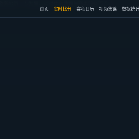
形象落地页，专为展示实时体育数据与赛事服务而设计。
首页
实时比分
赛程日历
视频集锦
数据统