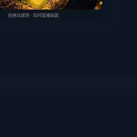
伯纳乌球场 · 实时直播画面