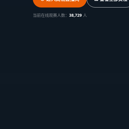
当前在线观赛人数：
38,729
人